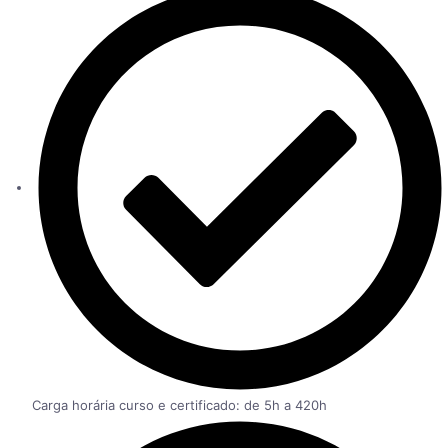
Carga horária curso e certificado: de 5h a 420h