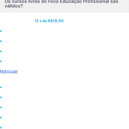
Os cursos livres do Foco Educação Profissional são
válidos?
Matricule-se neste curso e ganhe acesso a mais de 1.500 cursos
online por apenas:
12 x de
R$19,90
♦
Carga horária de 5h a 420h
♦
Curso com certificado inclusos
♦
Materiais diversificados (Vídeos, PDFs e etc)
♦
Declaração de matrícula ao iniciar curso
Matricular
Certificados válidos para:
♦
Tirar licença capacitação
♦
Conquistar progressão de
♦
Comprovar títulos em concursos
♦
Comprovar conhecimento no currículo
♦
Complementar carga horária na faculdade