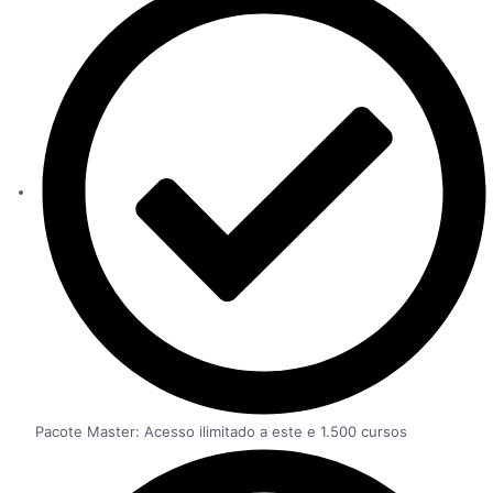
Pacote Master: Acesso ilimitado a este e 1.500 cursos