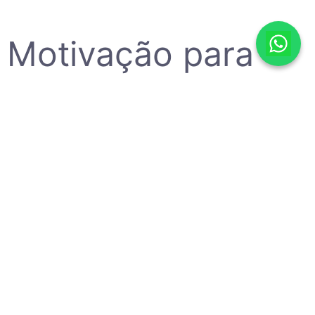
Motivação para
dias difíceis
Dias difíceis podem nos fazer perder o equilíbrio, este que é
necessário para lidar com sabedoria com as dificuldades que
passamos. Separamos alguns artigos que criamos e também
algumas outras que consideramos referenciais, para que de alguma
forma possamos auxiliar você nesse sentido. Ao final da página,
sinta-se a vontade em nos recomendar conteúdos nesse sentido