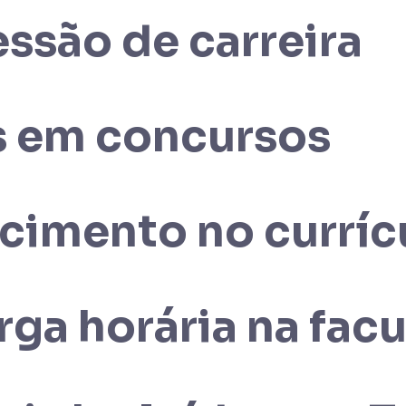
ssão de carreira
s em concursos
imento no curríc
ga horária na fac