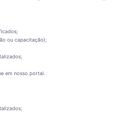
ficados;
ção ou capacitação);
talizados;
ne em nosso portal.
talizados;