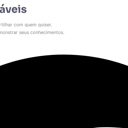
áveis
tilhar com quem quiser.
monstrar seus conhecimentos.