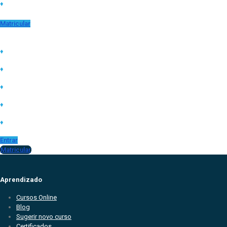
♦
Declaração de matrícula ao iniciar curso
Matricular
Certificados válidos para:
♦
Tirar licença capacitação
♦
Conquistar progressão de
♦
Comprovar títulos em concursos
♦
Comprovar conhecimento no currículo
♦
Complementar carga horária na faculdade
Entrar
Matricular
Aprendizado
Cursos Online
Blog
Sugerir novo curso
Certificados