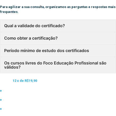
Para agilizar a sua consulta, organizamos as perguntas e respostas mais
frequentes.
Qual a validade do certificado?
Como obter a certificação?
Período mínimo de estudo dos certificados
Os cursos livres do Foco Educação Profissional são
válidos?
Matricule-se neste curso e ganhe acesso a mais de 1.500 cursos online por
apenas:
12 x de
R$19,90
♦
Carga horária de 5h a 420h
♦
Curso com certificado inclusos
♦
Materiais diversificados (Vídeos, PDFs e etc)