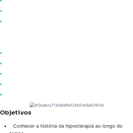
♦
Curso com certificado opcional
♦
Materiais diversificados (Vídeos, PDFs e etc)
♦
Declaração de matrícula ao iniciar curso
Certificados válidos para:
♦
Tirar licença capacitação
♦
Conquistar progressão de
♦
Comprovar títulos em concursos
♦
Comprovar conhecimento no currículo
♦
Complementar carga horária na faculdade
Objetivos
Conhecer a história da hipnoterapia ao longo do