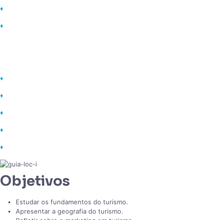
♦
Materiais diversificados (Vídeos, PDFs e etc)
♦
Declaração de matrícula ao iniciar curso
Certificados válidos para:
♦
Tirar licença capacitação
♦
Conquistar progressão de
♦
Comprovar títulos em concursos
♦
Comprovar conhecimento no currículo
♦
Complementar carga horária na faculdade
Objetivos
Estudar os fundamentos do turismo.
Apresentar a geografia do turismo.