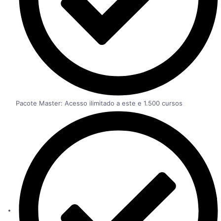
Pacote Master: Acesso ilimitado a este e 1.500 cursos