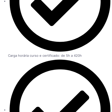
Carga horária curso e certificado: de 5h a 420h