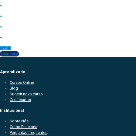
♦
Conquistar progressão de
♦
Comprovar títulos em concursos
♦
Comprovar conhecimento no currículo
♦
Complementar carga horária na faculdade
Entrar
Matricular
Aprendizado
Cursos Online
Blog
Sugerir novo curso
Certificados
Institucional
Sobre Nós
Como Funciona
Perguntas frequentes