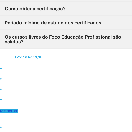
Como obter a certificação?
Período mínimo de estudo dos certificados
Os cursos livres do Foco Educação Profissional são
válidos?
Matricule-se neste curso e ganhe acesso a mais de 1.500 cursos online por
apenas:
12 x de
R$19,90
♦
Carga horária de 5h a 420h
♦
Curso com certificado inclusos
♦
Materiais diversificados (Vídeos, PDFs e etc)
♦
Declaração de matrícula ao iniciar curso
Matricular
Certificados válidos para:
♦
Tirar licença capacitação