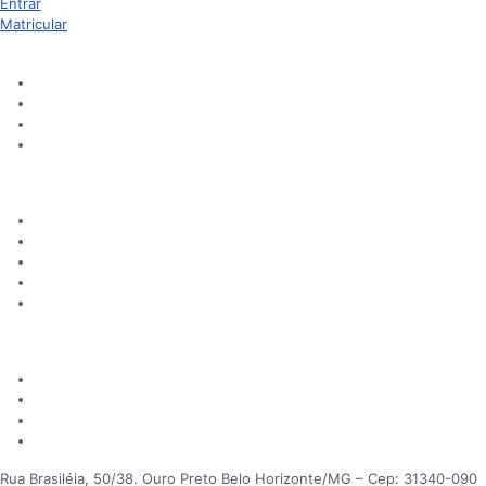
Entrar
Matricular
Aprendizado
Cursos Online
Blog
Sugerir novo curso
Certificados
Institucional
Sobre Nós
Como Funciona
Perguntas frequentes
Contato
Consultar certificados
Informações
Política de Privacidade
Responsabilidade Social
Motivação para dias difíceis
Mapa do Site
Rua Brasiléia, 50/38. Ouro Preto Belo Horizonte/MG – Cep: 31340-090