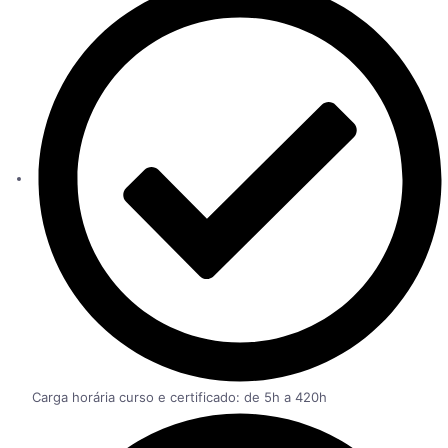
Carga horária curso e certificado: de 5h a 420h