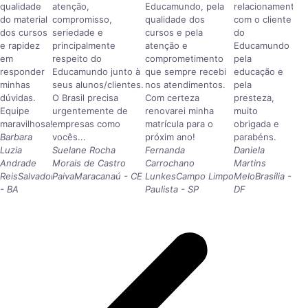
qualidade
atenção,
Educamundo, pela
relacionamento
do material
compromisso,
qualidade dos
com o cliente
dos cursos
seriedade e
cursos e pela
do
e rapidez
principalmente
atenção e
Educamundo
em
respeito do
comprometimento
pela
responder
Educamundo junto à
que sempre recebi
educação e
minhas
seus alunos/clientes.
nos atendimentos.
pela
dúvidas.
O Brasil precisa
Com certeza
presteza,
Equipe
urgentemente de
renovarei minha
muito
maravilhosa!
empresas como
matrícula para o
obrigada e
Barbara
vocês...
próxim ano!
parabéns.
Luzia
Suelane Rocha
Fernanda
Daniela
Andrade
Morais de Castro
Carrochano
Martins
Reis
Salvador
Paiva
Maracanaú - CE
Lunkes
Campo Limpo
Melo
Brasília -
- BA
Paulista - SP
DF