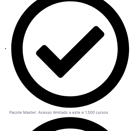
Pacote Master: Acesso ilimitado a este e 1.500 cursos