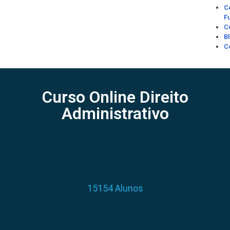
C
F
C
B
C
Curso Online Direito
Administrativo
15154 Alunos