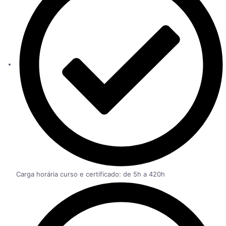
Carga horária curso e certificado: de 5h a 420h