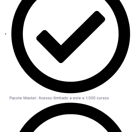
Pacote Master: Acesso ilimitado a este e 1.500 cursos