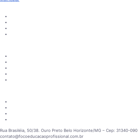
Aprendizado
Cursos Online
Blog
Sugerir novo curso
Certificados
Institucional
Sobre Nós
Como Funciona
Perguntas frequentes
Contato
Consultar certificados
Informações
Política de Privacidade
Responsabilidade Social
Motivação para dias difíceis
Mapa do Site
Rua Brasiléia, 50/38. Ouro Preto Belo Horizonte/MG – Cep: 31340-090
contato@focoeducacaoprofissional.com.br