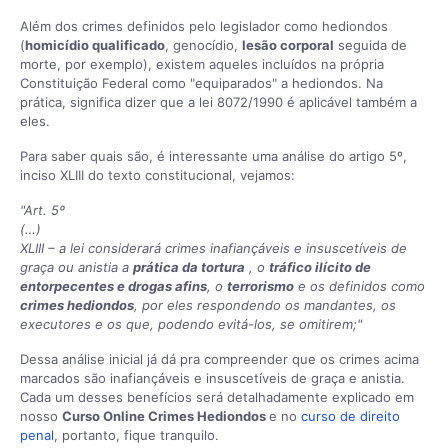
Além dos crimes definidos pelo legislador como hediondos
(
homicídio qualificado
, genocídio,
lesão corporal
seguida de
morte, por exemplo), existem aqueles incluídos na própria
Constituição Federal como "equiparados" a hediondos. Na
prática, significa dizer que a lei 8072/1990 é aplicável também a
eles.
Para saber quais são, é interessante uma análise do artigo 5º,
inciso XLIII do texto constitucional, vejamos:
"Art. 5º
(…)
XLIII – a lei considerará crimes inafiançáveis e insuscetíveis de
graça ou anistia a
prática da tortura
, o
tráfico ilícito de
entorpecentes e drogas afins
, o
terrorismo
e os definidos como
crimes hediondos
, por eles respondendo os mandantes, os
executores e os que, podendo evitá-los, se omitirem;"
Dessa análise inicial já dá pra compreender que os crimes acima
marcados são inafiançáveis e insuscetíveis de graça e anistia.
Cada um desses benefícios será detalhadamente explicado em
nosso
Curso Online Crimes Hediondos
e no
curso de direito
penal
, portanto, fique tranquilo.