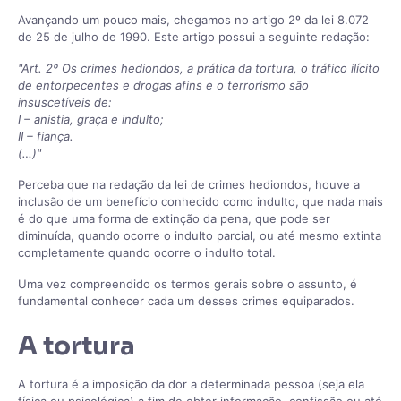
Avançando um pouco mais, chegamos no artigo 2º da lei 8.072
de 25 de julho de 1990. Este artigo possui a seguinte redação:
"Art. 2º Os crimes hediondos, a prática da tortura, o tráfico ilícito
de entorpecentes e drogas afins e o terrorismo são
insuscetíveis de:
I – anistia, graça e indulto;
II – fiança.
(…)"
Perceba que na redação da lei de crimes hediondos, houve a
inclusão de um benefício conhecido como indulto, que nada mais
é do que uma forma de extinção da pena, que pode ser
diminuída, quando ocorre o indulto parcial, ou até mesmo extinta
completamente quando ocorre o indulto total.
Uma vez compreendido os termos gerais sobre o assunto, é
fundamental conhecer cada um desses crimes equiparados.
A tortura
A tortura é a imposição da dor a determinada pessoa (seja ela
física ou psicológica) a fim de obter informação, confissão ou até