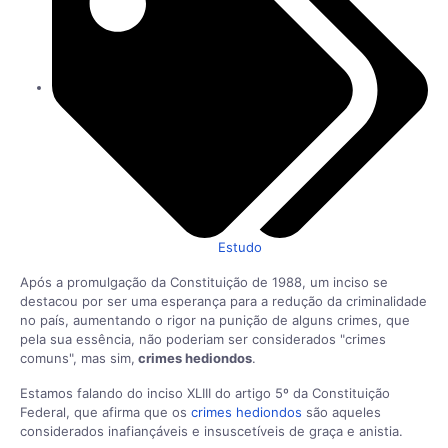
Estudo
Após a promulgação da Constituição de 1988, um inciso se
destacou por ser uma esperança para a redução da criminalidade
no país, aumentando o rigor na punição de alguns crimes, que
pela sua essência, não poderiam ser considerados "crimes
comuns", mas sim,
crimes hediondos
.
Estamos falando do inciso XLIII do artigo 5º da Constituição
Federal, que afirma que os
crimes hediondos
são aqueles
considerados inafiançáveis e insuscetíveis de graça e anistia.