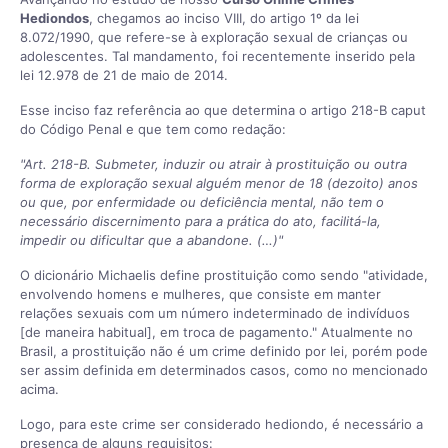
Hediondos
, chegamos ao inciso VIII, do artigo 1º da lei
8.072/1990, que refere-se à exploração sexual de crianças ou
adolescentes. Tal mandamento, foi recentemente inserido pela
lei 12.978 de 21 de maio de 2014.
Esse inciso faz referência ao que determina o artigo 218-B caput
do Código Penal e que tem como redação:
"Art. 218-B. Submeter, induzir ou atrair à prostituição ou outra
forma de exploração sexual alguém menor de 18 (dezoito) anos
ou que, por enfermidade ou deficiência mental, não tem o
necessário discernimento para a prática do ato, facilitá-la,
impedir ou dificultar que a abandone. (…)"
O dicionário Michaelis define prostituição como sendo "atividade,
envolvendo homens e mulheres, que consiste em manter
relações sexuais com um número indeterminado de indivíduos
[de maneira habitual], em troca de pagamento." Atualmente no
Brasil, a prostituição não é um crime definido por lei, porém pode
ser assim definida em determinados casos, como no mencionado
acima.
Logo, para este crime ser considerado hediondo, é necessário a
presença de alguns requisitos: