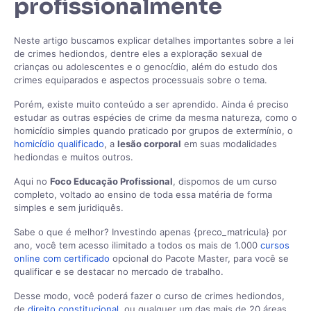
profissionalmente
Neste artigo buscamos explicar detalhes importantes sobre a lei
de crimes hediondos, dentre eles a exploração sexual de
crianças ou adolescentes e o genocídio, além do estudo dos
crimes equiparados e aspectos processuais sobre o tema.
Porém, existe muito conteúdo a ser aprendido. Ainda é preciso
estudar as outras espécies de crime da mesma natureza, como o
homicídio simples quando praticado por grupos de extermínio, o
homicídio qualificado
, a
lesão corporal
em suas modalidades
hediondas e muitos outros.
Aqui no
Foco Educação Profissional
, dispomos de um curso
completo, voltado ao ensino de toda essa matéria de forma
simples e sem juridiquês.
Sabe o que é melhor? Investindo apenas {preco_matricula} por
ano, você tem acesso ilimitado a todos os mais de 1.000
cursos
online com certificado
opcional do Pacote Master, para você se
qualificar e se destacar no mercado de trabalho.
Desse modo, você poderá fazer o curso de crimes hediondos,
de
direito constitucional
, ou qualquer um das mais de 20 áreas