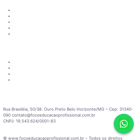
Sobre Nós
Como Funciona
Perguntas frequentes
Contato
Consultar certificados
Informações
Política de Privacidade
Responsabilidade Social
Motivação para dias difíceis
Mapa do Site
Rua Brasiléia, 50/38. Ouro Preto Belo Horizonte/MG – Cep: 31340-
090 contato@focoeducacaoprofissional.com.br
CNPJ: 19.543.624/0001-83
© www.focoeducacaoprofissional.com.br – Todos os direitos