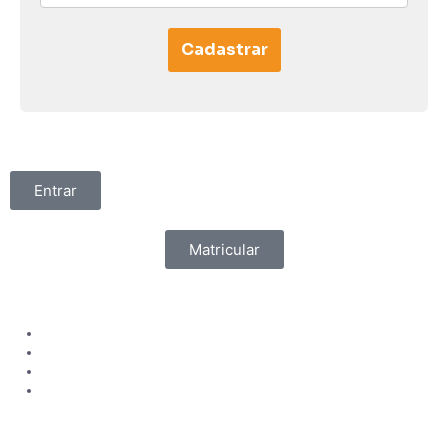
Cadastrar
Entrar
Matricular
Aprendizado
Cursos Online
Blog
Sugerir novo curso
Certificados
Institucional