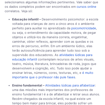
selecionamos algumas informações pertinentes. Vale saber que
os dados completos podem ser encontrados em
cursos online
correlatos. Veja só:
Educação infantil –
Desenvolvimento psicomotor: a escola
voltada para crianças de zero a cinco anos é o ambiente
perfeito para auxiliar no aprendizado da
psicomotricidade
,
ou seja, o entendimento da capacidade motora, de pegar
objetos e utilizá-los da maneira correta, engatinhar,
caminhar, obter reflexos, aprender com as quedas e os
erros de percurso, enfim. Em um ambiente lúdico, elas
terão autossuficiência para aprender tudo isso sob a
supervisão dos educadores. As
atividades lúdicas para
educação infantil
contemplam recursos de artes visuais,
teatro, música, literatura, brincadeiras de roda, jogos que
desenvolvem a cognição, etc. Tudo isso pode ajudar a
ensinar letras, números, cores, texturas, etc, e
é muito
importante que o professor não pule fases
.
Ensino fundamental –
Atividades lúdicas para alfabetizar
:
uma das missões mais importantes dos professores de
ensino fundamental I é a de alfabetizar e letrar seus alunos.
Recém-chegados da escola infantil, na qual existe um
tempo bem maior para brincar, eles poderão sofrer um