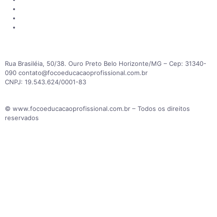
Responsabilidade Social
Motivação para dias difíceis
Mapa do Site
Rua Brasiléia, 50/38. Ouro Preto Belo Horizonte/MG – Cep: 31340-
090 contato@focoeducacaoprofissional.com.br
CNPJ: 19.543.624/0001-83
© www.focoeducacaoprofissional.com.br – Todos os direitos
reservados