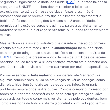
Segundo a Organização Mundial de Saúde (
OMS
), que trabalha nessa
área junto à UNICEF, os bebês devem receber o leite materno
exclusivamente até os 6 meses de idade. Antes disso, não é
recomendado dar nenhum outro tipo de alimento complementar ou
bebida. Após esse período, dos 6 meses aos 2 anos de idade, é
permitida a inclusão de sopas e papinhas, paralela ao
aleitamento
materno
sempre que a criança sentir fome ou quando for conveniente
mamar.
Mas, embora seja um ato instintivo que garante a criação do primeiro
vínculo afetivo entre mãe e filho, a
amamentação
no mundo ainda
está longe de atingir esse status ideal. De acordo com pesquisas da
UNICEF
, mesmo que preserve a vida de mais de 6 milhões de recém-
nascidos, pouco mais de 40% das crianças mamam até o primeiro ano,
um número baixo e visto até como alarmante por muitos especialistas.
Por ser essencial, o
leite materno
, considerado até ‘’sagrado’’ por
algumas comunidades, ajuda na prevenção de várias doenças, como
diarreias, hipertensão, diabetes, osteoporose, infecção urinária,
problemas respiratórios, entre outros. Como é completo, formado por
todos os nutrientes necessários ao bebê para que cresça saudável,
ajuda a deixar todo o corpo mais resistente, da pele aos dentes, bem
como a melhoria de todo o sistema (sobretudo o imunológico) em si.