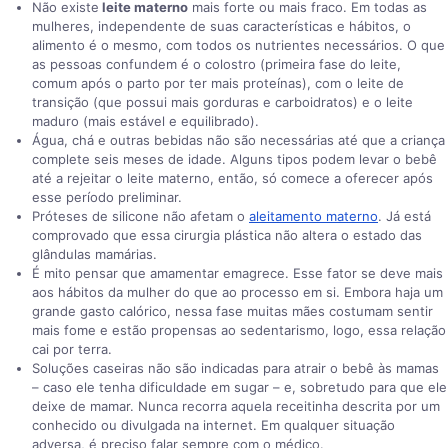
Não existe
leite materno
mais forte ou mais fraco. Em todas as
mulheres, independente de suas características e hábitos, o
alimento é o mesmo, com todos os nutrientes necessários. O que
as pessoas confundem é o colostro (primeira fase do leite,
comum após o parto por ter mais proteínas), com o leite de
transição (que possui mais gorduras e carboidratos) e o leite
maduro (mais estável e equilibrado).
Água, chá e outras bebidas não são necessárias até que a criança
complete seis meses de idade. Alguns tipos podem levar o bebê
até a rejeitar o leite materno, então, só comece a oferecer após
esse período preliminar.
Próteses de silicone não afetam o
aleitamento materno
. Já está
comprovado que essa cirurgia plástica não altera o estado das
glândulas mamárias.
É mito pensar que amamentar emagrece. Esse fator se deve mais
aos hábitos da mulher do que ao processo em si. Embora haja um
grande gasto calórico, nessa fase muitas mães costumam sentir
mais fome e estão propensas ao sedentarismo, logo, essa relação
cai por terra.
Soluções caseiras não são indicadas para atrair o bebê às mamas
– caso ele tenha dificuldade em sugar – e, sobretudo para que ele
deixe de mamar. Nunca recorra aquela receitinha descrita por um
conhecido ou divulgada na internet. Em qualquer situação
adversa, é preciso falar sempre com o médico.