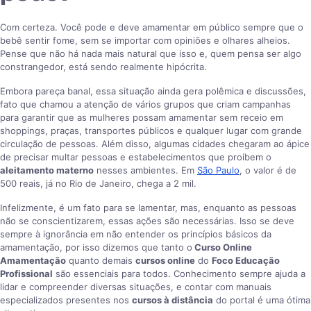
Com certeza. Você pode e deve amamentar em público sempre que o
bebê sentir fome, sem se importar com opiniões e olhares alheios.
Pense que não há nada mais natural que isso e, quem pensa ser algo
constrangedor, está sendo realmente hipócrita.
Embora pareça banal, essa situação ainda gera polêmica e discussões,
fato que chamou a atenção de vários grupos que criam campanhas
para garantir que as mulheres possam amamentar sem receio em
shoppings, praças, transportes públicos e qualquer lugar com grande
circulação de pessoas. Além disso, algumas cidades chegaram ao ápice
de precisar multar pessoas e estabelecimentos que proíbem o
aleitamento materno
nesses ambientes. Em
São Paulo
, o valor é de
500 reais, já no Rio de Janeiro, chega a 2 mil.
Infelizmente, é um fato para se lamentar, mas, enquanto as pessoas
não se conscientizarem, essas ações são necessárias. Isso se deve
sempre à ignorância em não entender os princípios básicos da
amamentação, por isso dizemos que tanto o
Curso Online
Amamentação
quanto demais
cursos online
do
Foco Educação
Profissional
são essenciais para todos. Conhecimento sempre ajuda a
lidar e compreender diversas situações, e contar com manuais
especializados presentes nos
cursos à distância
do portal é uma ótima