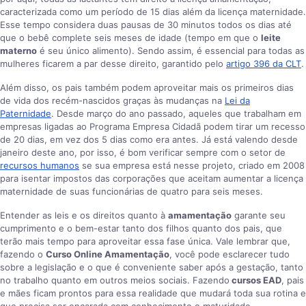
caracterizada como um período de 15 dias além da licença maternidade.
Esse tempo considera duas pausas de 30 minutos todos os dias até
que o bebê complete seis meses de idade (tempo em que o
leite
materno
é seu único alimento). Sendo assim, é essencial para todas as
mulheres ficarem a par desse direito, garantido pelo
artigo 396 da CLT
.
Além disso, os pais também podem aproveitar mais os primeiros dias
de vida dos recém-nascidos graças às mudanças na
Lei da
Paternidade
. Desde março do ano passado, aqueles que trabalham em
empresas ligadas ao Programa Empresa Cidadã podem tirar um recesso
de 20 dias, em vez dos 5 dias como era antes. Já está valendo desde
janeiro deste ano, por isso, é bom verificar sempre com o setor de
recursos humanos
se sua empresa está nesse projeto, criado em 2008
para isentar impostos das corporações que aceitam aumentar a licença
maternidade de suas funcionárias de quatro para seis meses.
Entender as leis e os direitos quanto à
amamentação
garante seu
cumprimento e o bem-estar tanto dos filhos quanto dos pais, que
terão mais tempo para aproveitar essa fase única. Vale lembrar que,
fazendo o
Curso Online Amamentação
, você pode esclarecer tudo
sobre a legislação e o que é conveniente saber após a gestação, tanto
no trabalho quanto em outros meios sociais. Fazendo
cursos EAD
, pais
e mães ficam prontos para essa realidade que mudará toda sua rotina e