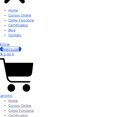
Home
Cursos Online
Como Funciona
Certificados
Blog
Contato
Entrar
Matricular
R$
0,00
0
Carrinho
Home
Cursos Online
Como Funciona
Certificados