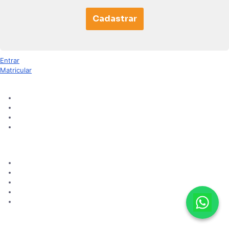
Cadastrar
Entrar
Matricular
Aprendizado
Cursos Online
Blog
Sugerir novo curso
Certificados
Institucional
Sobre Nós
Como Funciona
Perguntas frequentes
Contato
Consultar certificados
Informações